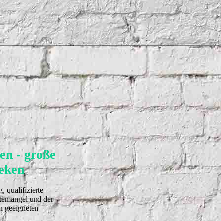
en - große
eken
 qualifizierte
ftemangel und der
h geeigneten